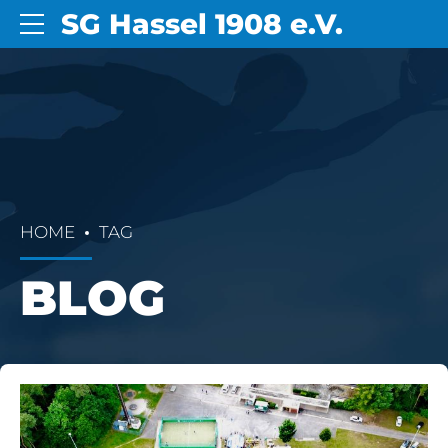
SG Hassel 1908 e.V.
HOME
TAG
BLOG