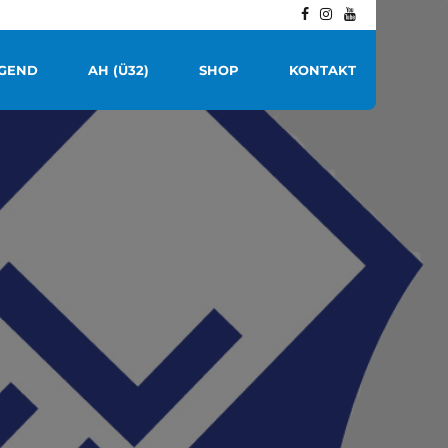
GEND
AH (Ü32)
SHOP
KONTAKT