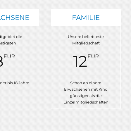
CHSENE
FAMILIE
dtgebiet die
Unsere beliebteste
stigsten
Mitgliedschaft
8
12
EUR
EUR
der bis 18 Jahre
Schon ab einem
Erwachsenen mit Kind
günstiger als die
Einzelmitgliedschaften