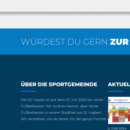
WÜRDEST DU GERN
ZUR
ÜBER DIE SPORTGEMEINDE
AKTUEL
Die SG Hassel ist seit dem 01. Juli 2020 ein reiner
Fußballverein. Wir sind ein kleiner, aber feiner
Fußballverein in einem Stadtteil von St. Ingbert.
Wir verstehen uns als Verein für die ganze Familie.
6. JUNI 2024