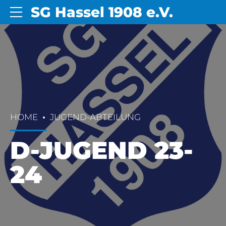
SG Hassel 1908 e.V.
HOME
JUGEND-ABTEILUNG
D-JUGEND 23-
24