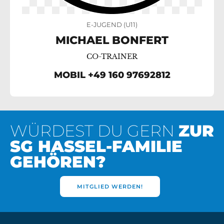
E-JUGEND (U11)
MICHAEL BONFERT
CO-TRAINER
MOBIL +49 160 97692812
WÜRDEST DU GERN
ZUR
SG HASSEL-FAMILIE
GEHÖREN?
MITGLIED WERDEN!