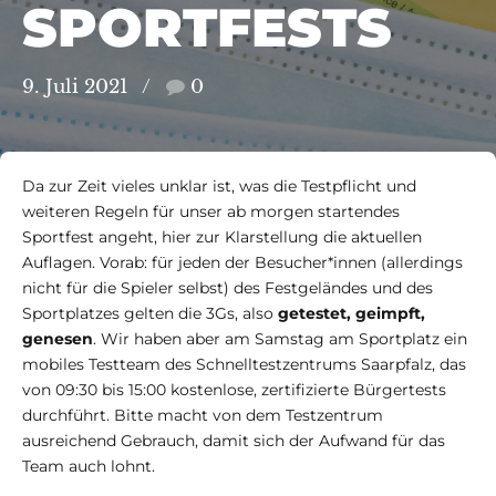
SPORTFESTS
9. Juli 2021
0
Da zur Zeit vieles unklar ist, was die Testpflicht und
weiteren Regeln für unser ab morgen startendes
Sportfest angeht, hier zur Klarstellung die aktuellen
Auflagen. Vorab: für jeden der Besucher*innen (allerdings
nicht für die Spieler selbst) des Festgeländes und des
Sportplatzes gelten die 3Gs, also
getestet, geimpft,
genesen
. Wir haben aber am Samstag am Sportplatz ein
mobiles Testteam des Schnelltestzentrums Saarpfalz, das
e/Am Eisenberg
von 09:30 bis 15:00 kostenlose, zertifizierte Bürgertests
durchführt. Bitte macht von dem Testzentrum
ausreichend Gebrauch, damit sich der Aufwand für das
Team auch lohnt.