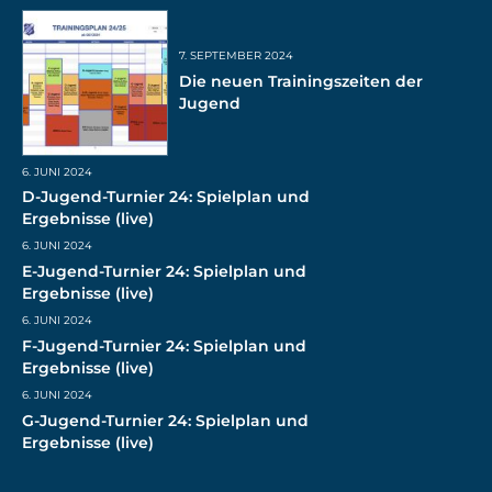
7. SEPTEMBER 2024
Die neuen Trainingszeiten der
Jugend
6. JUNI 2024
D-Jugend-Turnier 24: Spielplan und
Ergebnisse (live)
6. JUNI 2024
E-Jugend-Turnier 24: Spielplan und
Ergebnisse (live)
6. JUNI 2024
F-Jugend-Turnier 24: Spielplan und
Ergebnisse (live)
6. JUNI 2024
G-Jugend-Turnier 24: Spielplan und
Ergebnisse (live)