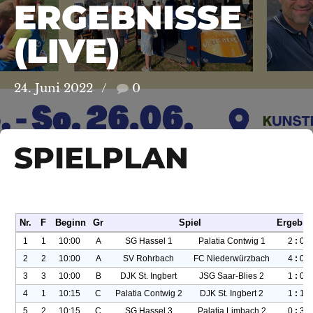
ERGEBNISSE
(LIVE)
24. Juni 2022
0
SPIELPLAN
e/Am Eisenberg