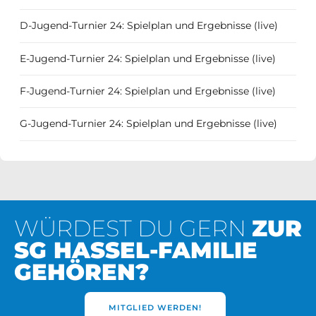
D-Jugend-Turnier 24: Spielplan und Ergebnisse (live)
E-Jugend-Turnier 24: Spielplan und Ergebnisse (live)
F-Jugend-Turnier 24: Spielplan und Ergebnisse (live)
G-Jugend-Turnier 24: Spielplan und Ergebnisse (live)
WÜRDEST DU GERN
ZUR
SG HASSEL-FAMILIE
GEHÖREN?
MITGLIED WERDEN!