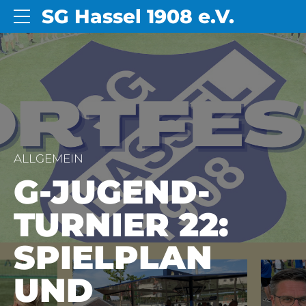
SG Hassel 1908 e.V.
ALLGEMEIN
G-JUGEND-
TURNIER 22:
SPIELPLAN
UND