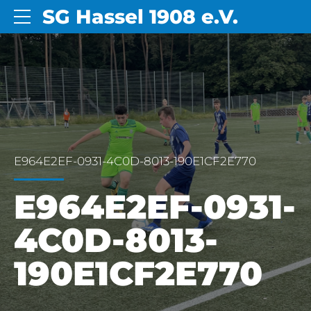
SG Hassel 1908 e.V.
E964E2EF-0931-4C0D-8013-190E1CF2E770
E964E2EF-0931-
4C0D-8013-
190E1CF2E770