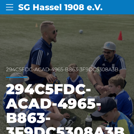
SG Hassel 1908 e.V.
294C5FDC-ACAD-4965-B863-3F9DC5308A3B
294C5FDC-
ACAD-4965-
B863-
3F9DC5308A3B