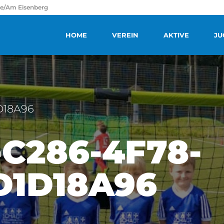
ße/Am Eisenberg
HOME
VEREIN
AKTIVE
JU
D18A96
C286-4F78-
D1D18A96