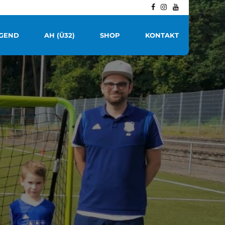
GEND
AH (Ü32)
SHOP
KONTAKT