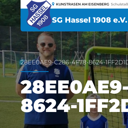
KUNSTRASEN AM EISENBERG
Schulsta
SG Hassel 1908 e.V.
28EE0AE9-C286-4F78-8624-1FF2D1
28EE0AE9-
8624-1FF2