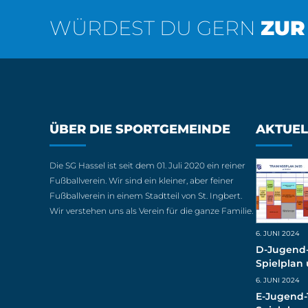
WÜRDEST DU GERN
ZUR
ÜBER DIE SPORTGEMEINDE
AKTUEL
Die SG Hassel ist seit dem 01. Juli 2020 ein reiner
Fußballverein. Wir sind ein kleiner, aber feiner
Fußballverein in einem Stadtteil von St. Ingbert.
Wir verstehen uns als Verein für die ganze Familie.
6. JUNI 2024
D-Jugend-
Spielplan
(live)
6. JUNI 2024
E-Jugend-