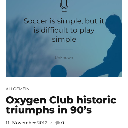
Soccer is simple, but it
is difficult to play
simple
Unknown
ALLGEMEIN
Oxygen Club historic
e/Am Eisenberg
triumphs in 90’s
11. November 2017
0