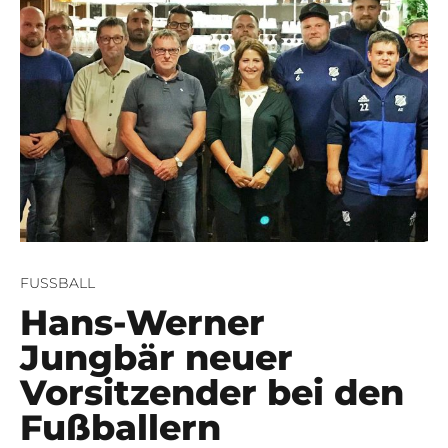
FUSSBALL
Hans-Werner
Jungbär neuer
e/Am Eisenberg
Vorsitzender bei den
Fußballern