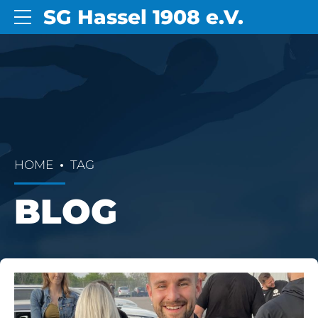
SG Hassel 1908 e.V.
HOME
TAG
BLOG