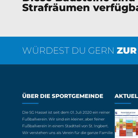
Strafräumen verfügb
WÜRDEST DU GERN
ZUR
ÜBER DIE SPORTGEMEINDE
AKTUEL
Die SG Hassel ist seit dem 01. Juli 2020 ein reiner
Fußballverein. Wir sind ein kleiner, aber feiner
Fußballverein in einem Stadtteil von St. Ingbert.
Wir verstehen uns als Verein für die ganze Familie.