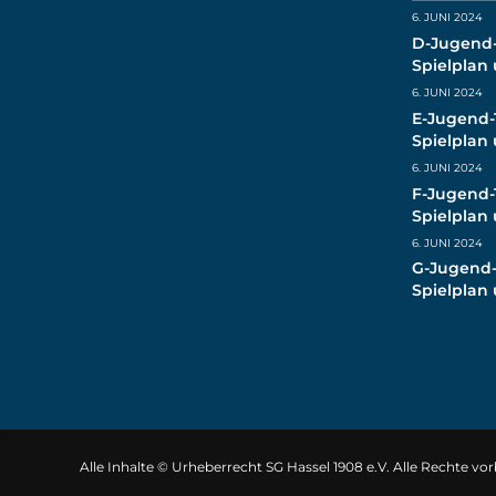
6. JUNI 2024
D-Jugend-
Spielplan
(live)
6. JUNI 2024
E-Jugend-
Spielplan
(live)
6. JUNI 2024
F-Jugend-
Spielplan
(live)
6. JUNI 2024
G-Jugend-
Spielplan
(live)
Alle Inhalte © Urheberrecht SG Hassel 1908 e.V. Alle Rechte vo